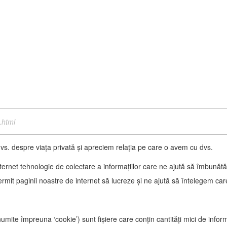
.html
. despre viața privată și apreciem relația pe care o avem cu dvs.
internet tehnologie de colectare a informațiilor care ne ajută să îmbunătă
t paginii noastre de internet să lucreze și ne ajută să întelegem care su
numite împreuna ‘cookie’) sunt fișiere care conțin cantități mici de infor