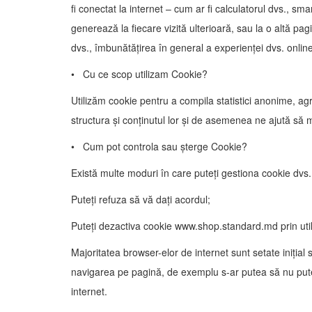
fi conectat la internet – cum ar fi calculatorul dvs., sm
generează la fiecare vizită ulterioară, sau la o altă pa
dvs., îmbunătățirea în general a experienței dvs. online
• Cu ce scop utilizam Cookie?
Utilizăm cookie pentru a compila statistici anonime, ag
structura și conținutul lor și de asemenea ne ajută să
• Cum pot controla sau șterge Cookie?
Există multe moduri în care puteți gestiona cookie dvs.
Puteți refuza să vă dați acordul;
Puteți dezactiva cookie www.shop.standard.md prin utili
Majoritatea browser-elor de internet sunt setate inițial
navigarea pe pagină, de exemplu s-ar putea să nu puteți
internet.