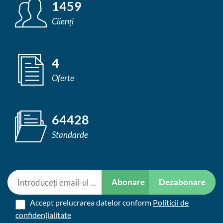
1459
Clienți
4
Oferte
64428
Standarde
Abonare
Dezabonare
Accept prelucrarea datelor conform
Politicii de
confidențialitate