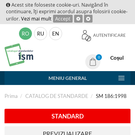
Acest site foloseste cookie-uri. Navigând în
continuare, îţi exprimi acordul asupra folosirii cookie-
urilor.
Vezi mai mult
Accept
RO
RU
EN
AUTENTIFICARE
Coșul
0
MENIU GENERAL
Prima
CATALOG DE STANDARDE
SM 186:1998
STANDARD
PREVIZUALIZARE