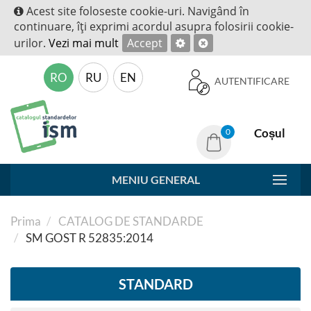
Acest site foloseste cookie-uri. Navigând în
continuare, îţi exprimi acordul asupra folosirii cookie-
urilor.
Vezi mai mult
Accept
RO
RU
EN
AUTENTIFICARE
Coșul
0
MENIU GENERAL
Prima
CATALOG DE STANDARDE
SM GOST R 52835:2014
STANDARD