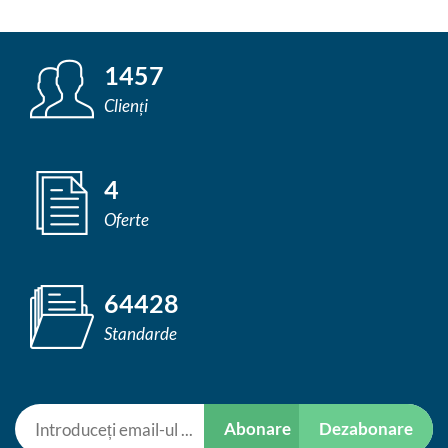
1457
Clienți
4
Oferte
64428
Standarde
Abonare
Dezabonare