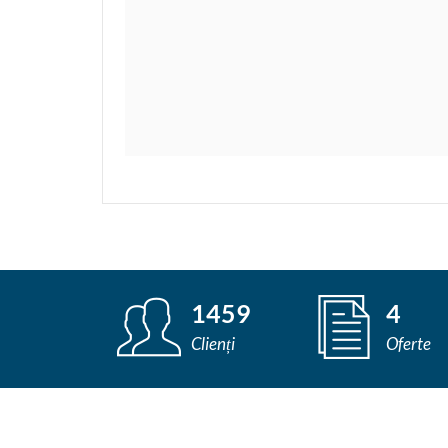
1459
4
Clienți
Oferte