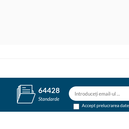
64428
Standarde
Accept prelucrarea dat