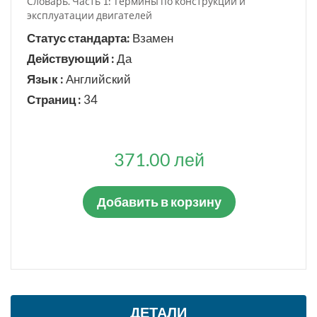
Словарь. Часть 1: Термины по конструкции и
эксплуатации двигателей
Статус стандарта:
Взамен
Подтвержден
Действующий :
Да
Заменен в части
Язык :
Английский
Страниц :
34
ЯЗЫК СТАНДАРТА
Румынский
371.00 лей
Русский
Английский
Французский
Добавить в корзину
Немецкий
ДЕТАЛИ