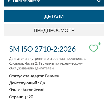
Filtru de căutare
ДЕТАЛИ
ПО ИМЕНИ И ОПИСАНИЮ
ПРЕДПРОСМОТР
Поиск
Аннулировать фильтры
+
SM ISO 2710-2:2026
Экспорт результатов поиска в Excel
Двигатели внутреннего сгорания поршневые.
Словарь. Часть 2: Термины по техническому
ОБЛАСТЬ СТАНДАРТА
обслуживанию двигателей
Энергия и передача тепла
Статус стандарта:
Взамен
Действующий :
Да
ПО КЛАСИФИКАЦИИ
Язык :
Английский
Страниц :
20
Искать по класификации ICS