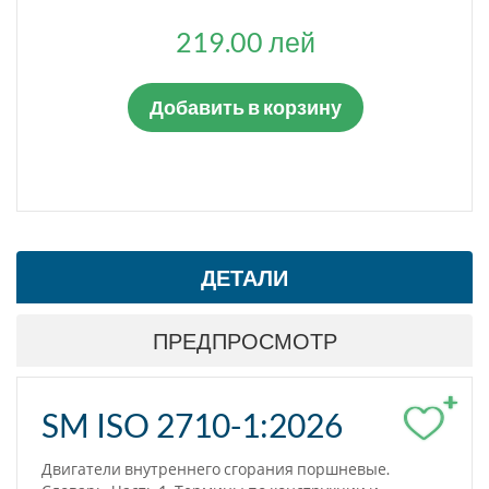
ТИП СТАНДАРТА
219.00 лей
Гармонизированные стандарты
Добавить в корзину
ДЕЙСТВУЮЩИЙ
Да
Нет
СТАТУС СТАНДАРТА
ДЕТАЛИ
Введен впервые
Взамен
ПРЕДПРОСМОТР
Заменен
Отменен
+
SM ISO 2710-1:2026
Взамен в части
Отменен в части
Двигатели внутреннего сгорания поршневые.
Отменён