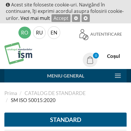
Acest site foloseste cookie-uri. Navigând în
continuare, îţi exprimi acordul asupra folosirii cookie-
urilor.
Vezi mai mult
Accept
RO
RU
EN
AUTENTIFICARE
Coșul
0
MENIU GENERAL
Prima
CATALOG DE STANDARDE
SM ISO 50015:2020
STANDARD