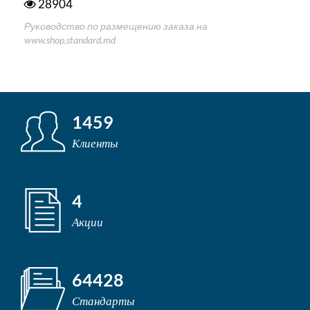
28904
Руководство по размещению заказа на
www.shop.standard.md
1459
Клиенты
4
Акции
64428
Стандарты